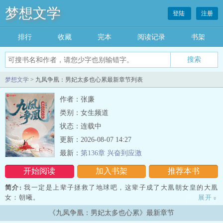
梦想文学
登陆
注册
排行
收藏
完本
阅读记录
书架
梦想文学
> 九凤争凰：男妃太多也心累最新章节列表
作者：张廉
类别：女生频道
状态：连载中
更新：2026-08-07 14:27
最新：
第136章 兴奋到应激
开始阅读
加入书架
推荐本书
简介:
我一定是上辈子拯救了地球吧，这辈子成了大凰朝女皇的大凰
女：朝曦。
展开
»
《九凤争凰：男妃太多也心累》最新章节
女皇为母，父王撑腰，大凰朝八大士族轮替执政，我天生不用争储夺