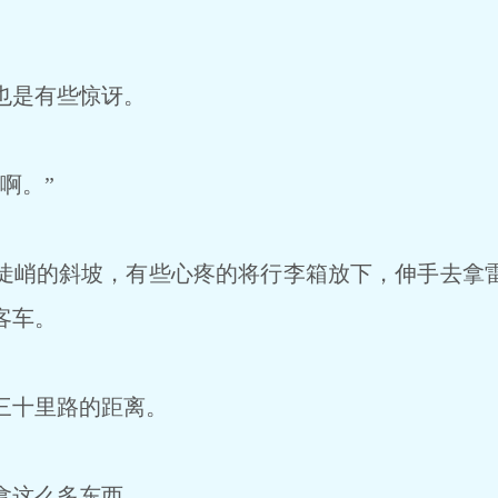
也是有些惊讶。
啊。”
峭的斜坡，有些心疼的将行李箱放下，伸手去拿
客车。
三十里路的距离。
拿这么多东西。