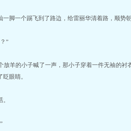
一脚一个踢飞到了路边，给雷丽华清着路，顺势朝
？”
放羊的小子喊了一声，那小子穿着一件无袖的衬
了眨眼睛。
话。
”