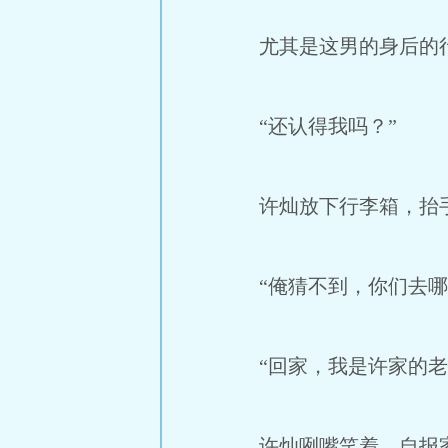
尤其是这男的身后的行
“还认得我吗？”
许灿放下行李箱，抬手
“俺猜不到，你们去哪
“回家，我是许家的老
许灿咧嘴笑着，自报