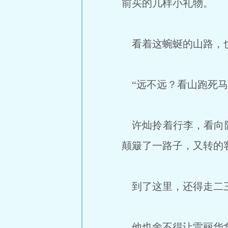
前买的几样小礼物。
看着这蜿蜒的山路，
“远不远？看山跑死马
许灿拎着行李，看向陡
颠簸了一路子，又转的
到了这里，还得走二
他也舍不得让雷丽华