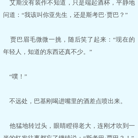
艾斯没有装作不知道，只是端起酒杯，平静地
问道：“我该叫你亚先生，还是斯考巴·贾巴？”
贾巴眉毛微微一挑，随后笑了起来：“现在的
年轻人，知道的东西还真不少。”
“噗！”
不远处，巴基刚喝进嘴里的酒差点喷出来。
他猛地转过头，眼睛瞪得老大，连刚才吹到一