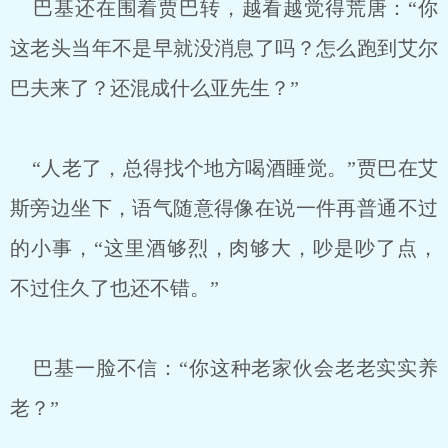
巴基还在围着贾巴转，越看越觉得荒唐：“你
这老头当年不是早就没消息了吗？怎么跑到艾尔
巴夫来了？还混成什么亚先生？”
“人老了，总得找个地方喝酒睡觉。”贾巴在艾
斯旁边坐下，语气随意得像在说一件再普通不过
的小事，“这里酒够烈，肉够大，吵是吵了点，
不过住久了也还不错。”
巴基一脸不信：“你这种老家伙会老老实实养
老？”