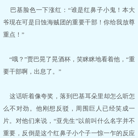
巴基脸色一下涨红：“谁是红鼻子小鬼！本大
爷现在可是日蚀海贼团的重要干部！你给我放尊
重点！”
“哦？”贾巴晃了晃酒杯，笑眯眯地看着他，“重
要干部啊，出息了。”
这话听着像夸奖，落到巴基耳朵里却怎么听怎
么不对劲。他刚想反驳，周围巨人已经笑成一
片。对他们来说，“亚先生”以前叫什么名字并不
重要，反倒是这个红鼻子小个子一惊一乍的反应