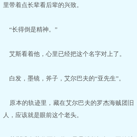
里带着点长辈看后辈的兴致。
“长得倒是精神。”
艾斯看着他，心里已经把这个名字对上了。
白发，墨镜，斧子，艾尔巴夫的“亚先生”。
原本的轨迹里，藏在艾尔巴夫的罗杰海贼团旧
人，应该就是眼前这个老头。