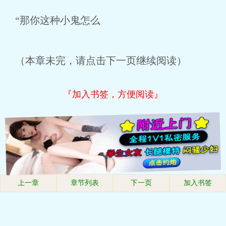
“那你这种小鬼怎么
（本章未完，请点击下一页继续阅读）
『加入书签，方便阅读』
上一章
章节列表
下一页
加入书签