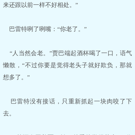
来还跟以前一样不好相处。”
巴雷特咧了咧嘴：“你老了。”
“人当然会老。”贾巴端起酒杯喝了一口，语气
懒散，“不过你要是觉得老头子就好欺负，那就
想多了。”
巴雷特没有接话，只重新抓起一块肉咬了下
去。