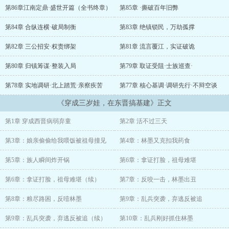
谋暗算不断，亲叔叔还总想着害他们全家。
第86章江南定鼎·盛世开篇（全书终章）
第85章 ·撕破百年旧弊
别人逃难靠跑，他一个奶娃娃手无缚鸡，只能把满脑子现代农耕、草
第84章 合纵连横·破局制衡
第83章 绝镇锁民，万劫孤撑
药、基建知识往肚子里咽。
第82章 三公招安·权责绑架
第81章 流言覆江，实证破诡
从荒山野岭开荒种稻，到用草药救下山越部落；从被江南士族排挤欺
负，到靠农技治水肥田、搞灌溉基建；他带着流民开荒，联合山越共
第80章 归镇筹谋·整装入局
第79章 取证受阻·士族巡查·
生，一路打脸反派、稳住家业。
第78章 实地调研·北上踏荒·亲察疾苦
第77章 核心基调·调研先行·不辩空谈
别人在乱世挣扎求生，他靠一手黑科技种田，硬生生在东晋把荒坡种
《穿成三岁娃，在东晋搞基建》正文
成万亩良田，从逃难稚子，活成了江南无人敢惹的开荒大佬。
第1章 穿成西晋病弱弃童
第2章 活不过三天
乱世很苦，但种田搞基建，真的能赢。
第3章：娘亲偷偷给我喂饭被祖母撞见
第4章：林墨又克扣我药食
第5章：族人瞬间炸开锅
第6章：拿证打脸，祖母难堪
第6章：拿证打脸，祖母难堪（续）
第7章：反咬一击，林墨出丑
第8章：粮尽路困，反噎林墨
第9章：乱兵突袭，弃逃反被追
第9章：乱兵突袭，弃逃反被追（续）
第10章：乱兵刚好抓住林墨