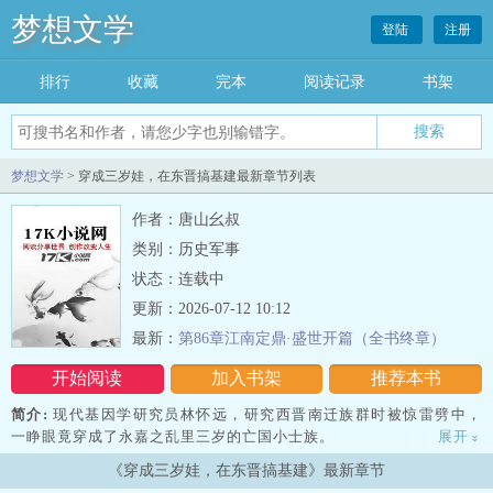
梦想文学
登陆
注册
排行
收藏
完本
阅读记录
书架
梦想文学
> 穿成三岁娃，在东晋搞基建最新章节列表
作者：唐山幺叔
类别：历史军事
状态：连载中
更新：2026-07-12 10:12
最新：
第86章江南定鼎·盛世开篇（全书终章）
开始阅读
加入书架
推荐本书
简介:
现代基因学研究员林怀远，研究西晋南迁族群时被惊雷劈中，
一睁眼竟穿成了永嘉之乱里三岁的亡国小士族。
展开
»
《穿成三岁娃，在东晋搞基建》最新章节
无金手指。洛阳城破、胡人屠城，全家颠沛南渡，一路饿殍遍地、阴