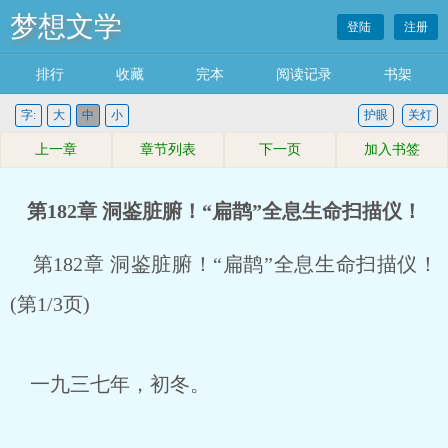
梦想文学
登陆
注册
排行
收藏
完本
阅读记录
书架
字:
大
中
小
护眼
关灯
上一章
章节列表
下一页
加入书签
第182章 洞鉴脏腑！“扁鹊”全息生命扫描仪！
第182章 洞鉴脏腑！“扁鹊”全息生命扫描仪！
(第1/3页)
一九三七年，初冬。