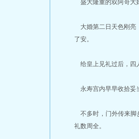
盛大隆重的双阿哥大婚
大婚第二日天色刚亮，
了安。
给皇上见礼过后，四人
永寿宫内早早收拾妥当
不多时，门外传来脚步
礼数周全。