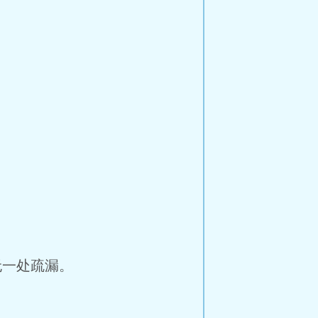
一处疏漏。