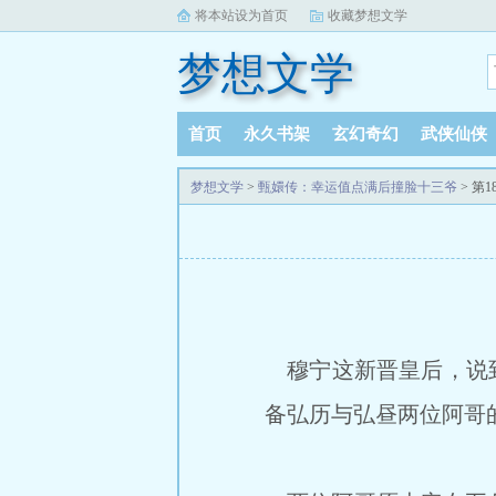
将本站设为首页
收藏梦想文学
梦想文学
首页
永久书架
玄幻奇幻
武侠仙侠
梦想文学
>
甄嬛传：幸运值点满后撞脸十三爷
> 第
穆宁这新晋皇后，说到
备弘历与弘昼两位阿哥