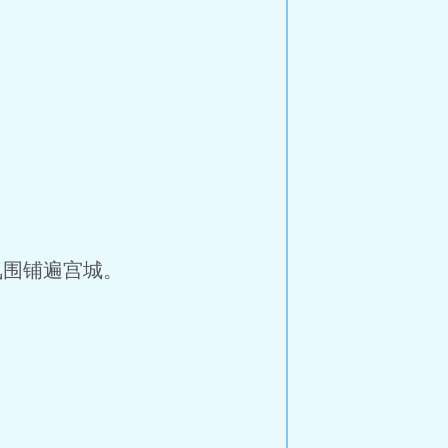
围铺遍宫城。