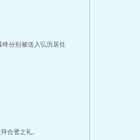
最终分别被送入弘历居住
拜合卺之礼。