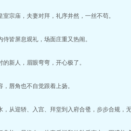
室宗庙，夫妻对拜，礼序井然，一丝不苟。
侍皆屏息观礼，场面庄重又热闹。
的新人，眉眼弯弯，开心极了。
，唇角也不自觉跟着上扬。
，从迎轿、入宫、拜堂到入府合卺，步步合规，无