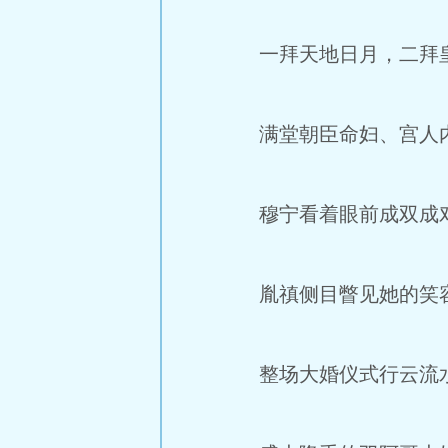
一拜天地日月，二拜皇
满堂朝臣命妇、宫人内
穆宁看着眼前成双成对
胤禛侧目瞥见她的笑容
整场大婚仪式行云流水