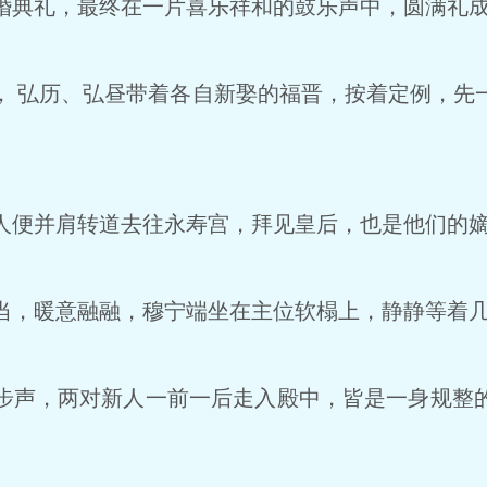
典礼，最终在一片喜乐祥和的鼓乐声中，圆满礼
 弘历、弘昼带着各自新娶的福晋，按着定例，先
便并肩转道去往永寿宫，拜见皇后，也是他们的
，暖意融融，穆宁端坐在主位软榻上，静静等着
声，两对新人一前一后走入殿中，皆是一身规整