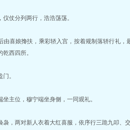
仪仗分列两行，浩浩荡荡。
由喜娘搀扶，乘彩轿入宫，按着规制落轿行礼，
的乾西四所。
盈门。
坐主位，穆宁端坐身侧，一同观礼。
袅，两对新人衣着大红喜服，依序行三跪九叩、交