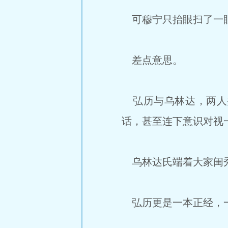
可穆宁只抬眼扫了一
差点意思。
弘历与乌林达，两人
话，甚至连下意识对视
乌林达氏端着大家闺
弘历更是一本正经，一