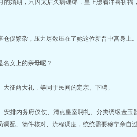
的婚期，只因太后久病缠绵，皇上想着冲喜祈福
仓促繁杂，压力尽数压在了她这位新晋中宫身上
是名义上的亲母呢？
大征两大礼，等同于民间的定亲、下聘。
安排内务府仪仗、清点皇室聘礼、分类绸缎金玉
员调配、物件核对、流程调度，统统需要穆宁亲自