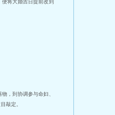
，便将大婚吉日提前改到
。
器物，到协调参与命妇、
过目敲定。