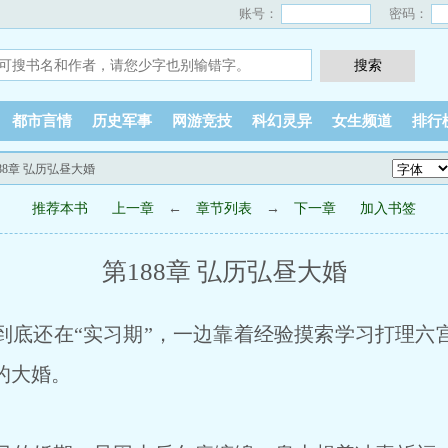
账号：
密码：
都市言情
历史军事
网游竞技
科幻灵异
女生频道
排行
188章 弘历弘昼大婚
推荐本书
上一章
←
章节列表
→
下一章
加入书签
第188章 弘历弘昼大婚
底还在“实习期”，一边靠着经验摸索学习打理六
的大婚。