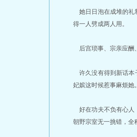
她日日泡在成堆的礼制
得一人劈成两人用。
后宫琐事、宗亲应酬、
许久没有得到新话本子
妃嫔这时候惹事麻烦她
好在功夫不负有心人，
朝野宗室无一挑错，全