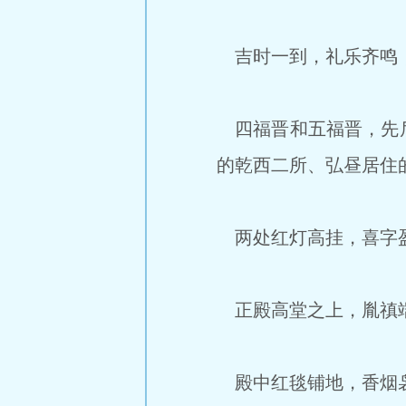
吉时一到，礼乐齐鸣，
四福晋和五福晋，先后
的乾西二所、弘昼居住
两处红灯高挂，喜字
正殿高堂之上，胤禛端
殿中红毯铺地，香烟袅