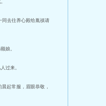
成。
一同去往养心殿给胤禛请
嫡额娘。
几人过来。
的晨起常服，眉眼恭敬，