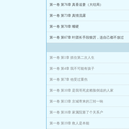
婚后，叶峥廷出
第一卷 第76章 真香追妻（大结局）
第一卷 第73章 真情流露
可看着她始终淡
第一卷 第70章 嘴硬
当所有真相被揭
第一卷 第67章 叶团长手段狠厉，连自己都不放过
高冷军官的追妻
第一卷 第1章 抓住第二次人生
第一卷 第4章 我不可能有孩子
第一卷 第7章 他受过重伤
第一卷 第10章 是我哥死皮赖脸倒追的人家
第一卷 第13章 京城寄来的三转一响
第一卷 第16章 家属院塞了个关系户
第一卷 第19章 救人是本能