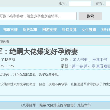
账号：
密码：
都市言情
历史军事
网游竞技
科幻灵异
女生频道
排行
章节列表
军：绝嗣大佬爆宠好孕娇妻
放了我爷爷
动作：
加入书架
、
推荐本书
5 11:25
最新：
第一卷 第76章 真香
愚忠愚孝，沦为兄嫂的血包，受尽折磨惨死。
旧没能躲过未婚先孕的命运，但这一次她不再软弱，直接远赴军营寻找孩子的生
伤被判“绝嗣”，面对找上门的沈枫荷，认定她把自己当高枝，与她约法两章，
一条，约法三章，揣着孕肚随军生活，清醒又独立。
《八零随军：绝嗣大佬爆宠好孕娇妻》最新章节