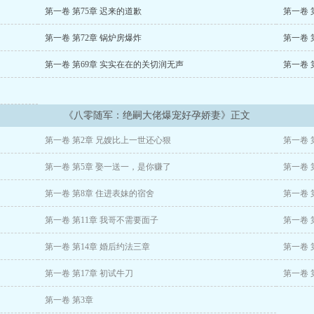
于责任，对沈枫荷默默守护、悉心照料，却从不动心。
第一卷 第75章 迟来的道歉
第一卷 
漠疏离，他的心渐渐失守。
第一卷 第72章 锅炉房爆炸
第一卷 
第一卷 第69章 实实在在的关切润无声
第一卷 
开，叶峥廷肠子悔得青，从前有多嘴硬冷漠嫌弃，如今就有多卑微真香偏袒宠溺
之路如撞南墙，撞不破，大炮轰！
《八零随军：绝嗣大佬爆宠好孕娇妻》正文
第一卷 第2章 兄嫂比上一世还心狠
第一卷 
第一卷 第5章 娶一送一，是你赚了
第一卷 
第一卷 第8章 住进表妹的宿舍
第一卷 
第一卷 第11章 我哥不需要面子
第一卷 
第一卷 第14章 婚后约法三章
第一卷 
第一卷 第17章 初试牛刀
第一卷 
第一卷 第3章