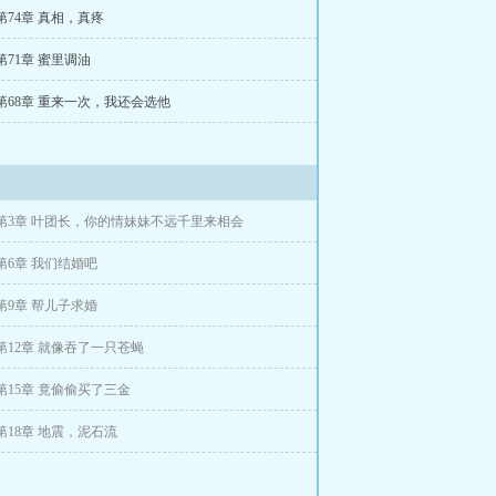
第74章 真相，真疼
第71章 蜜里调油
第68章 重来一次，我还会选他
。
第3章 叶团长，你的情妹妹不远千里来相会
第6章 我们结婚吧
第9章 帮儿子求婚
第12章 就像吞了一只苍蝇
第15章 竟偷偷买了三金
第18章 地震，泥石流