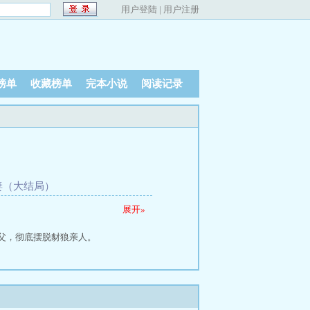
用户登陆
|
用户注册
榜单
收藏榜单
完本小说
阅读记录
追妻（大结局）
展开
»
父，彻底摆脱豺狼亲人。
协议成婚。