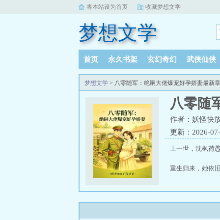
将本站设为首页
收藏梦想文学
梦想文学
首页
永久书架
玄幻奇幻
武侠仙侠
梦想文学
> 八零随军：绝嗣大佬爆宠好孕娇妻最新
八零随
作者：妖怪快
更新：2026-07-2
上一世，沈枫荷
重生归来，她依
冷面军官叶峥廷因
沈枫荷果断再加