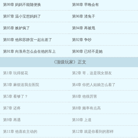
第99章 妈妈不能随便换
第98章 早晚会有
“你别忘了，我是你堂弟的前女友。”宋修瑾轻笑，
第97章 温小宝想妈妈了
第96章 渣兔子
“床上床下，你觉得宋育泽有哪里比得过我？”彼时他的青梅归来，温
颜在得知他们共同进修数月之后，心灰意冷离开。
第95章 嫉妒疯了
第94章 再被甩
半年后，大名鼎鼎的宋医生放弃出国深造的大好机会，去了一个无人
第93章 他和苏静宜一起出差了
第92章 争吵
问津的小村庄支医，令人大跌眼镜。
第91章 向淮舟怎么会在他的车上
第90章 已经不是她
有人称赞他无私奉献，亦有人钦佩他的气度格局。宋修瑾却头疼得厉
《顶级玩家》正文
害：他的小兔子跑了，他得去追回来。
第1章 玩得挺花
第2章 哥，这是我女朋友
第3章 麻烦送我去医院
第4章 你把人姑娘怎么着了
第5章 看够了？
第6章 他很厉害
第7章 还疼
第8章 频率有点高
第9章 再遇
第10章 上道
第11章 他喜欢主动的
第12章 就是你看到的那样