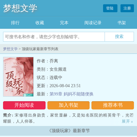
梦想文学
登陆
注册
排行
收藏
完本
阅读记录
书架
梦想文学
> 顶级玩家最新章节列表
作者：乔离
类别：女生频道
状态：连载中
更新：2026-08-04 23:51
最新：
第99章 妈妈不能随便换
开始阅读
加入书架
推荐本书
简介:
宋修瑾出身勋贵，家世显赫，又是知名医院的精英骨干，光芒
耀眼，人人仰慕。
展开
»
《顶级玩家》最新章节
可温颜搭上他，只用了一支舞。