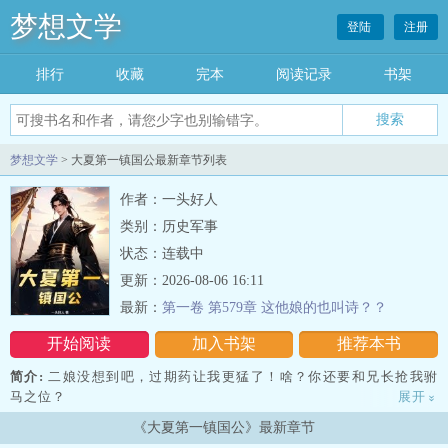
梦想文学
登陆
注册
排行
收藏
完本
阅读记录
书架
梦想文学
> 大夏第一镇国公最新章节列表
作者：一头好人
类别：历史军事
状态：连载中
更新：2026-08-06 16:11
最新：
第一卷 第579章 这他娘的也叫诗？？
开始阅读
加入书架
推荐本书
简介:
二娘没想到吧，过期药让我更猛了！啥？你还要和兄长抢我驸
马之位？
展开
»
《大夏第一镇国公》最新章节
给脸不要，抽你丫的！啊？你还要报仇？那你快着点，再晚......我皇