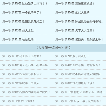
上老丈人就喊我去登基了！
第一卷 第579章 这他娘的也叫诗？？
第一卷 第578章 襄陵王姬成道！
本书又名《战神驸马是诗仙》、《两国公主当我舔狗，恶毒二娘吓哭
第一卷 第577章 一个也杀不了！
第一卷 第576章 柔然大王子！
了》。
第一卷 第575章 欧阳兄想死想活？
第一卷 第574章 陈威已经在奈何桥喝汤了！
第一卷 第573章 妇人之仁！
第一卷 第572章 天下人人无辜！
第一卷 第571章 收拾战场！
第一卷 第570章 老匹夫，敢杀朕太子！
《大夏第一镇国公》正文
第一卷 第1章 马上风？比马疯！
第一卷 第2章 贱，就该打！
第一卷 第3章 老了还不死，心里有事儿！
第一卷 第4章 玄武老矣，尚能饭否！
第一卷 第5章 相逢何必曾相识？
第一卷 第6章 绝不能让这种人渣做自己的驸马！
第一卷 第7章 彼此唯一的亲人
第一卷 第8章 打死你也是活该！
第一卷 第9章 狗娘养的就是喜欢犯贱！
第一卷 第10章 你想让你哪个儿子当驸马？
第一卷 第11章 种下祸根！
第一卷 第12章 只议一事，是战是和！