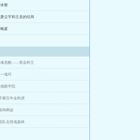
 休整
章 萧尘宇和王圣的结局
 晚宴
武魂觉醒——黄金鳄王
第一魂环
武魂殿学院
 手撕百年金刚虎
 舔狗啊焱
 组队去猎魂森林