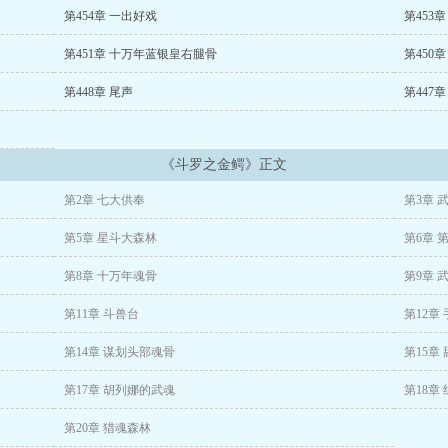
第454章 一出好戏
第453章
第451章 十万年蓝银皇右腿骨
第450
第448章 尾声
第447章
《斗罗之金鳄》正文
第2章 七大供奉
第3章 
第5章 星斗大森林
第6章 
第8章 十万年魂骨
第9章 
第11章 斗兽台
第12章
第14章 谋划头部魂骨
第15章
第17章 胡列娜的武魂
第18章
第20章 猎魂森林