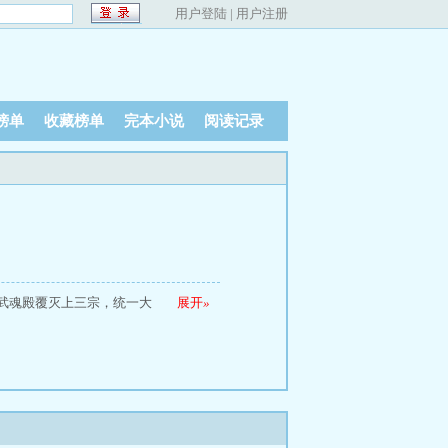
用户登陆
|
用户注册
榜单
收藏榜单
完本小说
阅读记录
武魂殿覆灭上三宗，统一大
展开
»