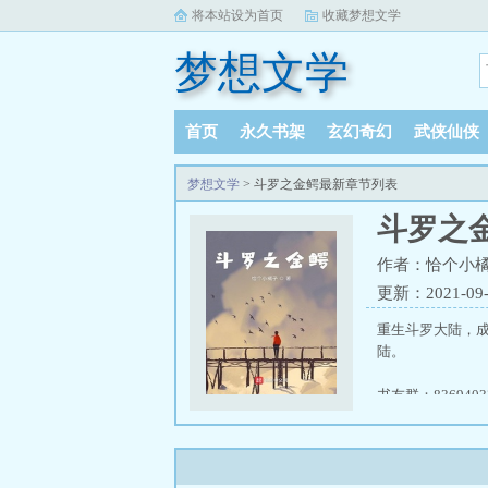
将本站设为首页
收藏梦想文学
梦想文学
首页
永久书架
玄幻奇幻
武侠仙侠
梦想文学
> 斗罗之金鳄最新章节列表
斗罗之
作者：恰个小
更新：2021-09-2
重生斗罗大陆，
陆。
书友群：83694