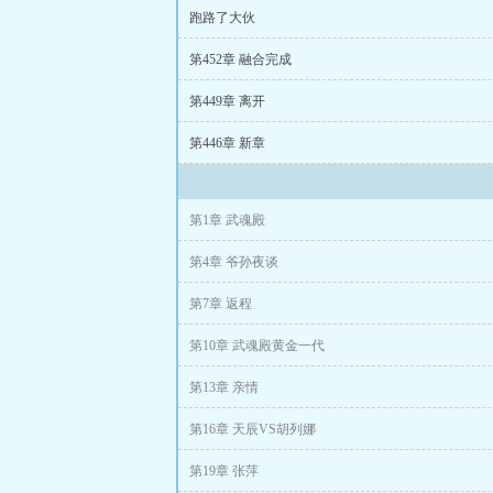
跑路了大伙
第452章 融合完成
第449章 离开
第446章 新章
第1章 武魂殿
第4章 爷孙夜谈
第7章 返程
第10章 武魂殿黄金一代
第13章 亲情
第16章 天辰VS胡列娜
第19章 张萍