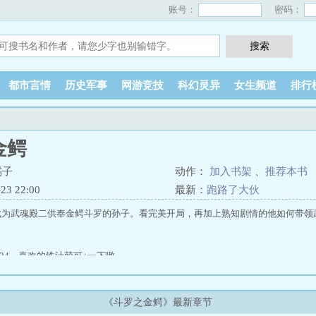
账号：
密码：
都市言情
历史军事
网游竞技
科幻灵异
女生频道
排行
金鳄
橘子
动作：
加入书架
、
推荐本书
3 22:00
最新：
跑路了大伙
成为武魂殿二供奉金鳄斗罗的孙子。看完美开局，再加上熟知剧情的他如何带领
0324，喜欢的铁汁萌可+一下嗷
《斗罗之金鳄》最新章节