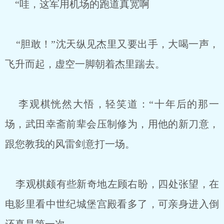
“哇，这军用机场的跑道真宽啊
“胆敢！”沈天纵见杰里又要出手，大喝一声，
飞升而起，虚空一脚朝着杰里踹去。
李观棋恍然大悟，轻笑道：“十年后的那一
场，武田幸斋前辈会压制修为，用他的新刀意，
跟您教我的风雷剑意打一场。
李观棋颇有些新奇地左顾右盼，四处张望，在
电影里看中世纪城堡宫殿看多了，可亲身进入倒