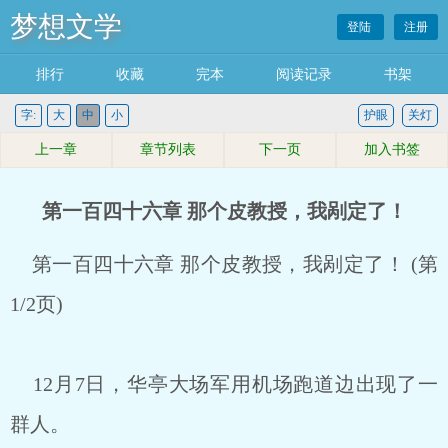
梦想文学
登陆
注册
排行
收藏
完本
阅读记录
书架
字:
大
中
小
护眼
关灯
上一章
章节列表
下一页
加入书签
第一百四十六章 那个皮教授，我剐定了！
第一百四十六章 那个皮教授，我剐定了！ (第
1/2页)
12月7日，华亭大场军用机场跑道边出现了一
群人。