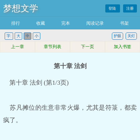
梦想文学
登陆
注册
排行
收藏
完本
阅读记录
书架
字:
大
中
小
护眼
关灯
上一章
章节列表
下一页
加入书签
第十章 法剑
第十章 法剑 (第1/3页)
苏凡摊位的生意非常火爆，尤其是符箓，都卖
疯了。