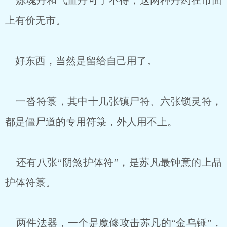
炼魂丹和气血丹可了不得，这两种丹药在市面
上有价无市。
好东西，当然是留给自己用了。
一沓符箓，其中十几张镇尸符、六张锁灵符，
都是僵尸道的专用符箓，外人用不上。
还有八张“阴煞护体符”，是苏凡最钟意的上品
护体符箓。
两件法器，一个是魔修攻击苏凡的“金乌锤”，