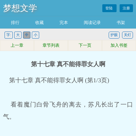
梦想文学
登陆
注册
排行
收藏
完本
阅读记录
书架
字:
大
中
小
护眼
关灯
上一章
章节列表
下一页
加入书签
第十七章 真不能得罪女人啊
第十七章 真不能得罪女人啊 (第1/3页)
看着魔门白骨飞舟的离去，苏凡长出了一口
气。