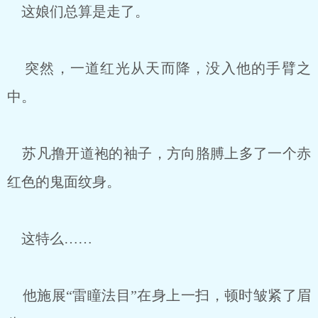
这娘们总算是走了。
突然，一道红光从天而降，没入他的手臂之
中。
苏凡撸开道袍的袖子，方向胳膊上多了一个赤
红色的鬼面纹身。
这特么……
他施展“雷瞳法目”在身上一扫，顿时皱紧了眉