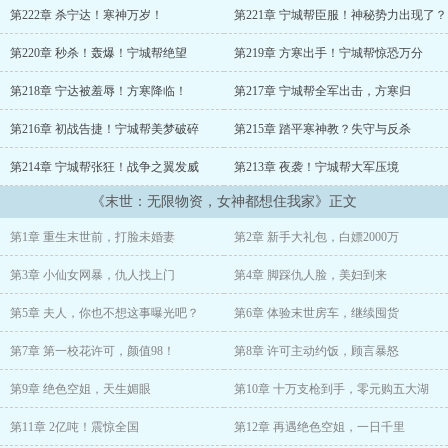
重生回到末世前，方寒觉醒末世系统，无论别人爱他还是恨他，他都
第222章 杀宁达！寒神万岁！
第221章 宁城帮臣服！神秘势力出现了？
能获得奖励。
第220章 秒杀！轰爆！宁城帮绝望
第219章 方寒出手！宁城帮惊恐万分
系统自带无限空间，还有无限物资可以兑换。末世，对别人是地狱，
对方寒却是天堂。
第218章 宁达被羞辱！方寒降临！
第217章 宁城帮全军出击，方寒归
彩礼要涨价？他当场取消婚礼，把未婚妻扫地出门！物资不够？他反
第216章 初战告捷！宁城帮美梦破碎
第215章 踏平寒神教？失守与反杀
手掠夺仇人百万吨物资！
第214章 宁城帮张狂！战争之翼发威
第213章 夜袭！宁城帮大军压境
缺水？他直接收了五大湖，淡水根本用不完！为了食物自相残杀？他
《末世：无限物资，女神都想住我家》正文
天天吃五星级大餐，喝顶级红酒！
第1章 重生末世前，打脸未婚妻
第2章 新手大礼包，白嫖2000万
别人苟且偷生？他开着末世超级房车，尽享温柔！有人敢打劫？他直
接取出核武器！
第3章 小仙女网暴，仇人找上门
第4章 脚踩仇人脸，美妇到来
女神：主人，让我进去好不好？校花：老公，吃葡萄~超级富豪：我愿
第5章 夫人，你也不想这事曝光吧？
第6章 体验末世房车，继续囤货
意用我全部财产，换一个给您当狗的机会。
第7章 第一校花许可，颜值98！
第8章 许可主动约饭，顾言暴怒
多年以后再回首，方寒已经以无敌之姿，横推末世、女神满园。
第9章 绝色空姐，天生媚眼
第10章 十万支枪到手，零元购五大湖
第11章 2亿吨！震惊全国
第12章 再遇绝色空姐，一日千里