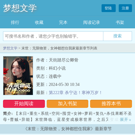
梦想文学
登陆
注册
排行
收藏
完本
阅读记录
书架
梦想文学
> 末世：无限物资，女神都想住我家最新章节列表
作者：天街踏尽公卿骨
类别：科幻小说
状态：连载中
更新：2024-05-30 10:34
最新：
第222章 杀宁达！寒神万岁！
开始阅读
加入书架
推荐本书
简介:
【末日+重生+系统+空间+囤货+女神+萝莉+复仇+杀伐果断不圣
母+曹贼+异能】末世降临，蓝星变成极寒世界，之后又变成全球海
展开
»
洋……上一世，方寒惨遭未婚妻背叛，尸骨无存。
《末世：无限物资，女神都想住我家》最新章节