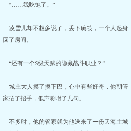
“……我吃饱了。”
凌雪儿却不想多说了，丢下碗筷，一个人起身
回了房间。
“还有一个S级天赋的隐藏战斗职业？”
城主大人摸了摸下巴，心中有些好奇，他朝管
家招了招手，低声吩咐了几句。
不多时，他的管家就为他送来了一份天海主城