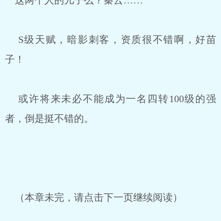
这两个人的儿子么？秦云……
S级天赋，暗影刺客，资质很不错啊，好苗
子！
或许将来未必不能成为一名四转100级的强
者，倒是挺不错的。
（本章未完，请点击下一页继续阅读）