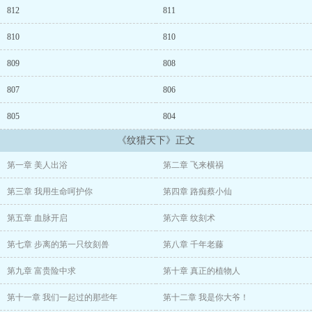
谁是谁的良人？谁是谁的冤孽？
812
811
当青梅枯萎，竹马老去，少年步离为了她，甘愿逆天改命，为了她，
810
810
甘愿披星戴月，地狱人间。
809
808
谁是你的不离？
807
806
你会为谁不弃？
805
804
《纹猎天下》正文
第一章 美人出浴
第二章 飞来横祸
第三章 我用生命呵护你
第四章 路痴蔡小仙
第五章 血脉开启
第六章 纹刻术
第七章 步离的第一只纹刻兽
第八章 千年老藤
第九章 富贵险中求
第十章 真正的植物人
第十一章 我们一起过的那些年
第十二章 我是你大爷！