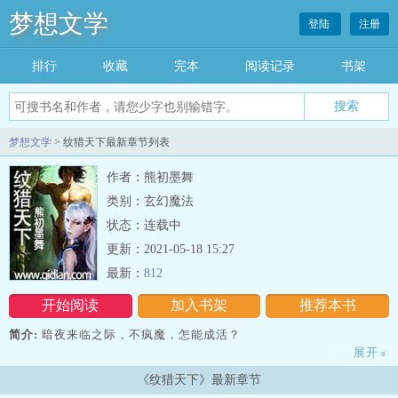
梦想文学
登陆
注册
排行
收藏
完本
阅读记录
书架
梦想文学
> 纹猎天下最新章节列表
作者：熊初墨舞
类别：玄幻魔法
状态：连载中
更新：2021-05-18 15:27
最新：
812
开始阅读
加入书架
推荐本书
简介:
暗夜来临之际，不疯魔，怎能成活？
展开
»
什么是对？什么是错？
《纹猎天下》最新章节