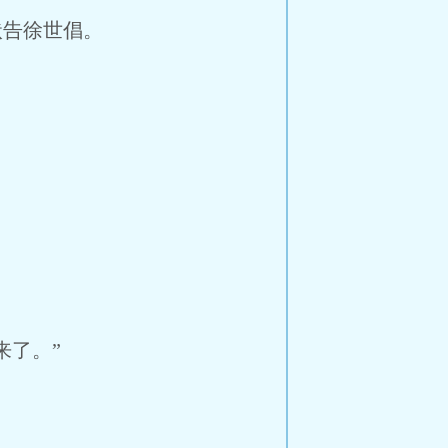
告徐世倡。
来了。”