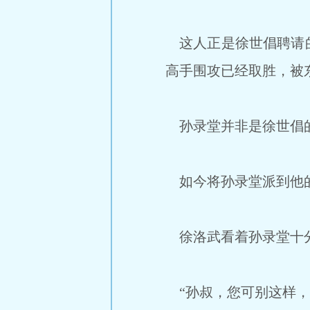
这人正是徐世倡聘请的
高手围攻已经取胜，被东
孙录堂并非是徐世倡的
如今将孙录堂派到他的
徐洛武看着孙录堂十
“孙叔，您可别这样，