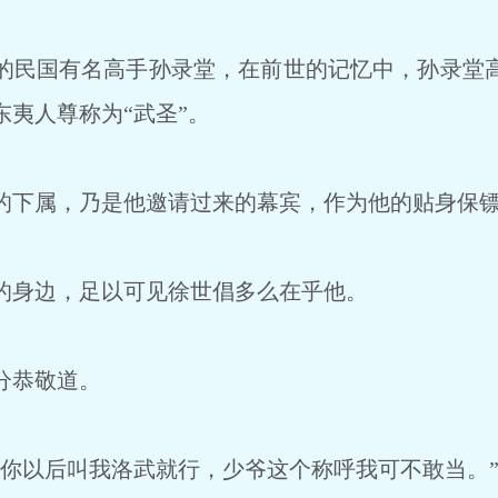
民国有名高手孙录堂，在前世的记忆中，孙录堂
夷人尊称为“武圣”。
下属，乃是他邀请过来的幕宾，作为他的贴身保
身边，足以可见徐世倡多么在乎他。
分恭敬道。
你以后叫我洛武就行，少爷这个称呼我可不敢当。