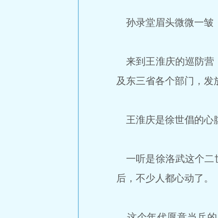
孙录堂眉头微微一皱，
来到王淮庆的巡防营，
及东三省各个部门，发
王淮庆是徐世倡的心腹
一听是徐洛武这个二世
后，不少人都心动了。
这个年代愿意当兵的