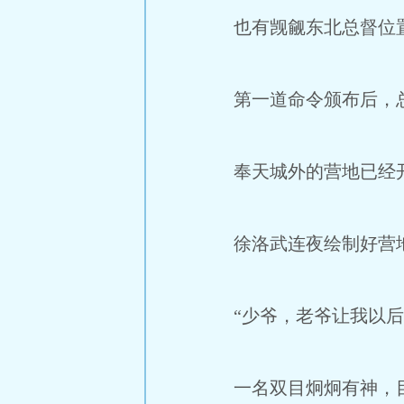
也有觊觎东北总督位置
第一道命令颁布后，总
奉天城外的营地已经
徐洛武连夜绘制好营地
“少爷，老爷让我以后
一名双目炯炯有神，