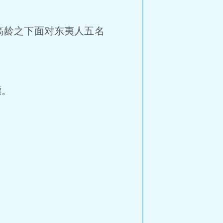
高龄之下面对东夷人五名
镖。
”