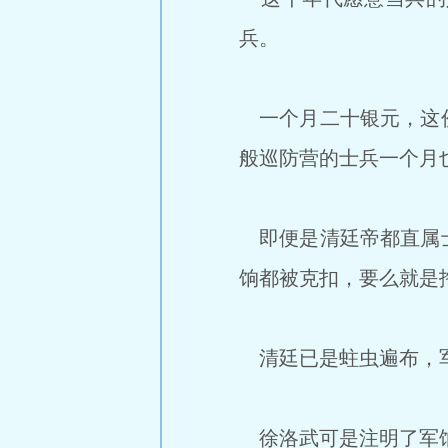
兵。
一个月二十银元，这份
般巡防营的士兵一个月
即便是清廷帝都直属士
饷都被克扣，要么就是
清廷已是蛀虫遍布，军
徐洛武可是注明了军