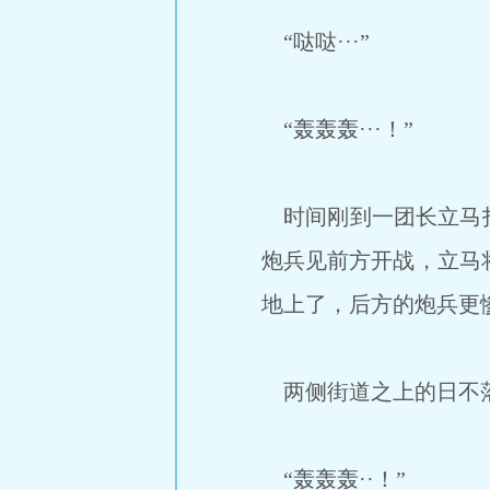
“哒哒···”
“轰轰轰···！”
时间刚到一团长立马打
炮兵见前方开战，立马
地上了，后方的炮兵更
两侧街道之上的日不落
“轰轰轰··！”