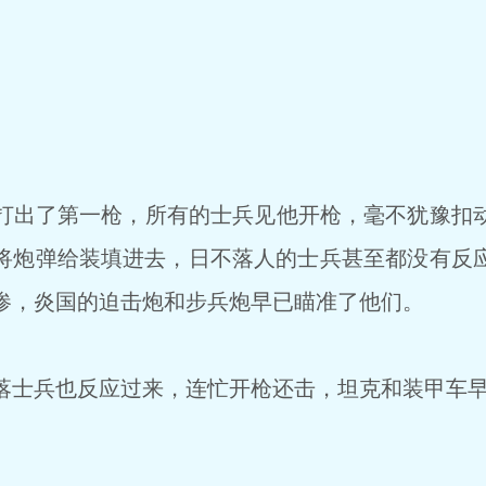
出了第一枪，所有的士兵见他开枪，毫不犹豫扣
将炮弹给装填进去，日不落人的士兵甚至都没有反
惨，炎国的迫击炮和步兵炮早已瞄准了他们。
士兵也反应过来，连忙开枪还击，坦克和装甲车早