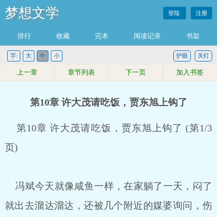
梦想文学
登陆
注册
排行
收藏
完本
阅读记录
书架
字:
大
中
小
护眼
关灯
上一章
章节列表
下一页
加入书签
第10章 许大茂请吃饭，贾东旭上钩了
第10章 许大茂请吃饭，贾东旭上钩了 (第1/3
页)
冯斌今天就像咸鱼一样，在家躺了一天，闷了
就出去溜达溜达，还被几个附近的媒婆询问，伤