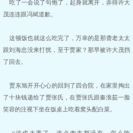
吃了一会说了句饱了，起身就离开，弄得许大
茂连连跟冯斌道歉。
这顿饭也就这么吃完了，万幸的是那聋老太太
跟刘海忠没来打扰，至于贾家？那早被许大茂挡
了回去。
贾东旭开开心心的回到了四合院，在家里掏出
了十块钱递给了贾张氏，在贾张氏跟秦淮茹一脸
笑容的注视下坐在饭桌上吃着窝头配白菜。