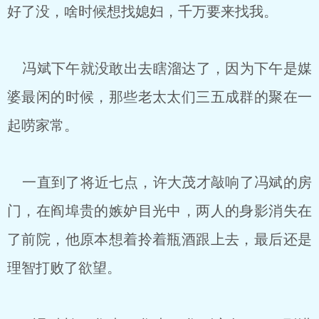
好了没，啥时候想找媳妇，千万要来找我。
冯斌下午就没敢出去瞎溜达了，因为下午是媒
婆最闲的时候，那些老太太们三五成群的聚在一
起唠家常。
一直到了将近七点，许大茂才敲响了冯斌的房
门，在阎埠贵的嫉妒目光中，两人的身影消失在
了前院，他原本想着拎着瓶酒跟上去，最后还是
理智打败了欲望。