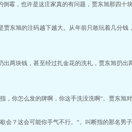
倒霉，也许是这庄家真的有问题，贾东旭那四十块
贾东旭的注码越下越大。从年前只敢玩着几分钱
出两块钱，甚至经过扎金花的洗礼，贾东旭扔出
指，你怎么发的牌啊，你这手洗没洗啊”。贾东旭
歇会？这会可能你手气不行。”。叫断指的那名男