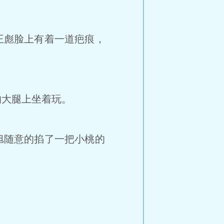
王彪脸上有着一道疤痕，
大腿上坐着玩。
旭随意的掐了一把小桃的
。