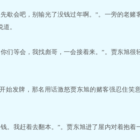
先歇会吧，别输光了没钱过年啊。”。一旁的老赌
说道。
你们等会，我找彪哥，一会接着来。”。贾东旭很
开始发牌，那名用话激怒贾东旭的赌客强忍住笑意
钱。我赶着去翻本。”。贾东旭进了屋内对着抱着