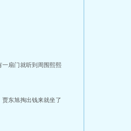
有一扇门就听到周围熙熙
，贾东旭掏出钱来就坐了