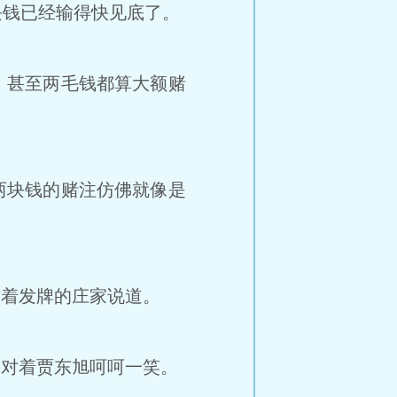
钱已经输得快见底了。
，甚至两毛钱都算大额赌
两块钱的赌注仿佛就像是
对着发牌的庄家说道。
子对着贾东旭呵呵一笑。