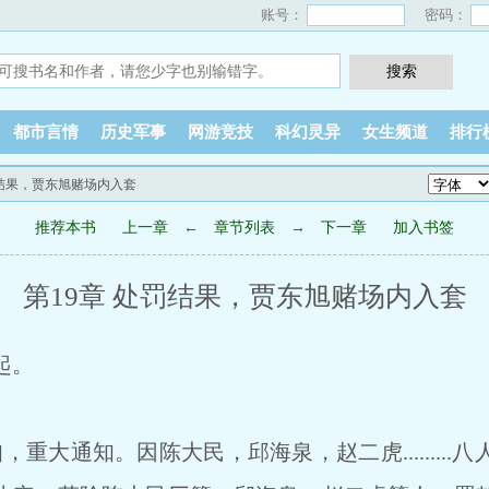
账号：
密码：
都市言情
历史军事
网游竞技
科幻灵异
女生频道
排行
处罚结果，贾东旭赌场内入套
推荐本书
上一章
←
章节列表
→
下一章
加入书签
第19章 处罚结果，贾东旭赌场内入套
起。
重大通知。因陈大民，邱海泉，赵二虎.........