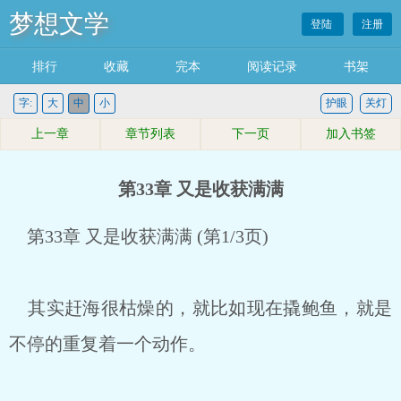
梦想文学
登陆
注册
排行
收藏
完本
阅读记录
书架
字:
大
中
小
护眼
关灯
上一章
章节列表
下一页
加入书签
第33章 又是收获满满
第33章 又是收获满满 (第1/3页)
其实赶海很枯燥的，就比如现在撬鲍鱼，就是
不停的重复着一个动作。