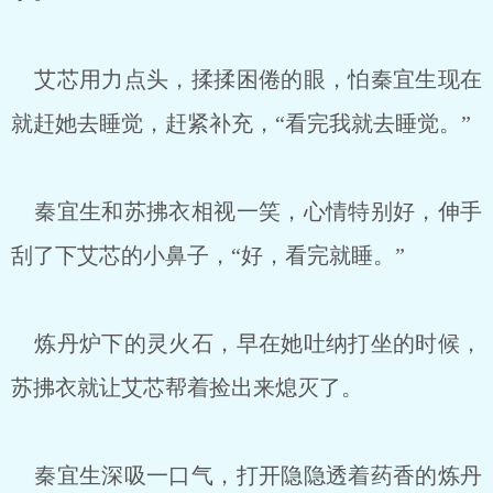
艾芯用力点头，揉揉困倦的眼，怕秦宜生现在
就赶她去睡觉，赶紧补充，“看完我就去睡觉。”
秦宜生和苏拂衣相视一笑，心情特别好，伸手
刮了下艾芯的小鼻子，“好，看完就睡。”
炼丹炉下的灵火石，早在她吐纳打坐的时候，
苏拂衣就让艾芯帮着捡出来熄灭了。
秦宜生深吸一口气，打开隐隐透着药香的炼丹