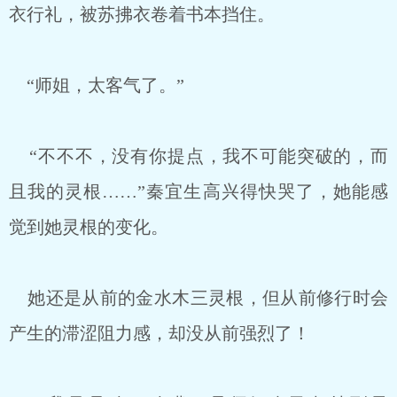
衣行礼，被苏拂衣卷着书本挡住。
“师姐，太客气了。”
“不不不，没有你提点，我不可能突破的，而
且我的灵根……”秦宜生高兴得快哭了，她能感
觉到她灵根的变化。
她还是从前的金水木三灵根，但从前修行时会
产生的滞涩阻力感，却没从前强烈了！