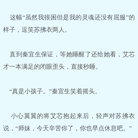
这幅“虽然我很困但是我的灵魂还没有屈服”的
样子，逗笑苏拂衣两人。
直到秦宜生保证，等她睡醒了还给她看，艾芯
才一本满足的闭眼歪头，直接秒睡。
“真是小孩子。”秦宜生笑着摇头。
小心翼翼的将艾芯抱起来后，轻声对苏拂衣
说，“师妹，今天辛苦你了，你也早点休息吧。”