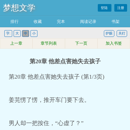
梦想文学
登陆
注册
排行
收藏
完本
阅读记录
书架
字:
大
中
小
护眼
关灯
上一章
章节列表
下一页
加入书签
第20章 他差点害她失去孩子
第20章 他差点害她失去孩子 (第1/3页)
姜芫愣了愣，推开车门要下去。
男人却一把按住，“心虚了？”