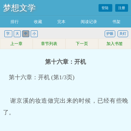
梦想文学
登陆
注册
排行
收藏
完本
阅读记录
书架
字:
大
中
小
护眼
关灯
上一章
章节列表
下一页
加入书签
第十六章：开机
第十六章：开机 (第1/3页)
谢京溪的妆造做完出来的时候，已经有些晚
了。