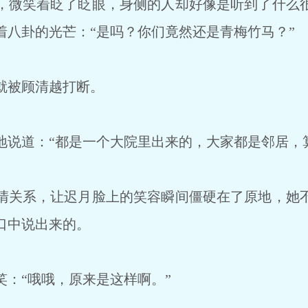
微笑着眨了眨眼，身侧的人却好像是听到了什么
着八卦的光芒：“是吗？你们竟然还是青梅竹马？”
就被顾清越打断。
说道：“都是一个大院里出来的，大家都是邻居，
关系，让迟月脸上的笑容瞬间僵硬在了原地，她
口中说出来的。
：“哦哦，原来是这样啊。”