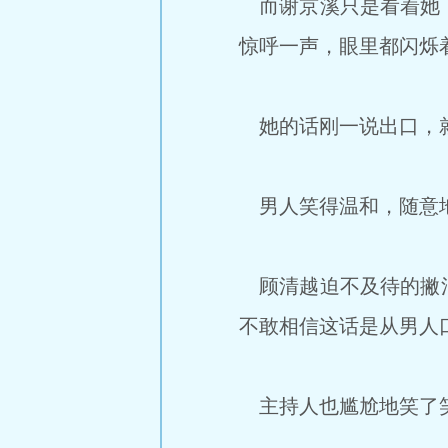
而谢京溪只是看着她，
惊呼一声，眼里都闪烁
她的话刚一说出口，
男人笑得温和，随意地
顾清越迫不及待的撇清
不敢相信这话是从男人
主持人也尴尬地笑了笑