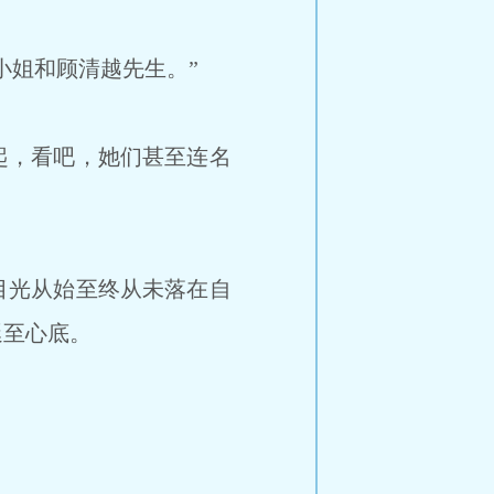
小姐和顾清越先生。”
起，看吧，她们甚至连名
目光从始至终从未落在自
延至心底。