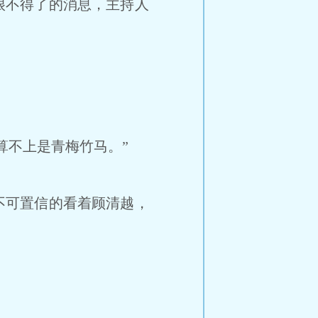
很不得了的消息，主持人
算不上是青梅竹马。”
不可置信的看着顾清越，