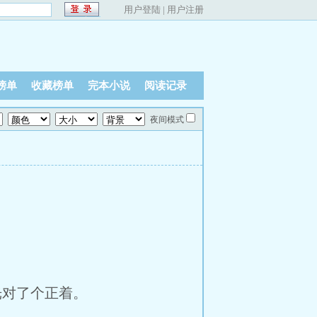
用户登陆
|
用户注册
榜单
收藏榜单
完本小说
阅读记录
夜间模式
对了个正着。