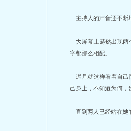
主持人的声音还不断地
大屏幕上赫然出现两个
字都那么相配。
迟月就这样看着自己面
己身上，不知道为何，
直到两人已经站在她