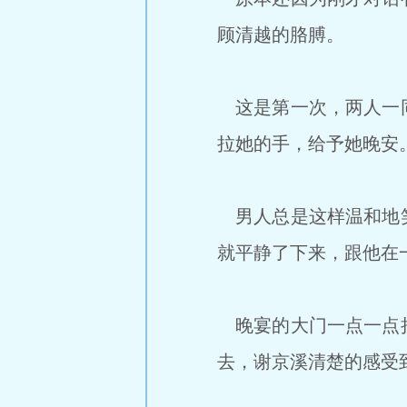
顾清越的胳膊。
这是第一次，两人一同
拉她的手，给予她晚安
男人总是这样温和地笑
就平静了下来，跟他在
晚宴的大门一点一点拉
去，谢京溪清楚的感受