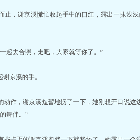
止，谢京溪慌忙收起手中的口红，露出一抹浅浅
一起去合照，走吧，大家就等你了。”
起谢京溪的手。
动作，谢京溪短暂地愣了一下，她刚想开口说这
的舞伴。”
些忐忑的谢京溪忽然一下就释怀了，她露出一个