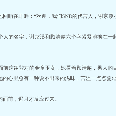
回响在耳畔：“欢迎，我们SND的代言人，谢京溪
人的名字，谢京溪和顾清越六个字紧紧地挨在一
前这组登对的金童玉女，她看着顾清越，男人的
她的心里总有一种说不出来的滋味，苦涩一点点蔓
的面前，迟月才反应过来。