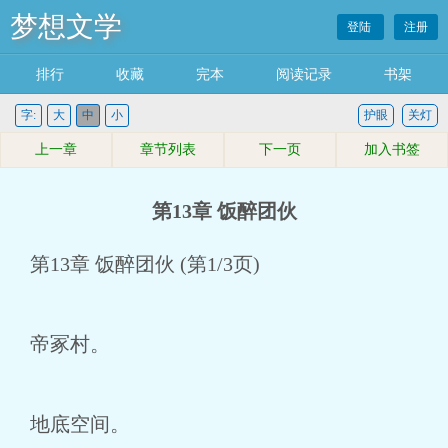
梦想文学
登陆
注册
排行
收藏
完本
阅读记录
书架
字:
大
中
小
护眼
关灯
上一章
章节列表
下一页
加入书签
第13章 饭醉团伙
第13章 饭醉团伙 (第1/3页)
帝冢村。
地底空间。