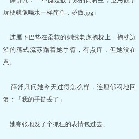
薛舒凡：「不愧是数学系的高材生，运用数学
玩梗就像喝水一样简单，骄傲.jpg」
连厘下巴垫在柔软的刺绣老虎抱枕上，抱枕边
沿的穗式流苏蹭着她手臂，有点痒，但她没在
意。
薛舒凡问她今天过得怎么样，连厘郁闷地回
复：「我的手链丢了」
她夸张地发了个抓狂的表情包过去。