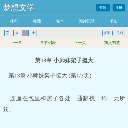
梦想文学
登陆
注册
排行
收藏
完本
阅读记录
书架
字:
大
中
小
护眼
关灯
上一章
章节列表
下一页
加入书签
第13章 小师妹架子挺大
第13章 小师妹架子挺大 (第1/3页)
连厘在包里和房子各处一通翻找，均一无所
获。