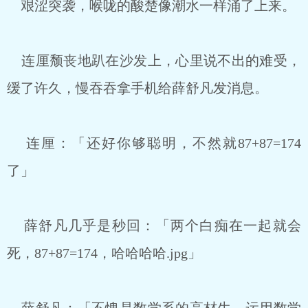
艰涩突袭，喉咙的酸楚像潮水一样涌了上来。
连厘颓丧地趴在沙发上，心里说不出的难受，
缓了许久，慢吞吞拿手机给薛舒凡发消息。
连厘：「还好你够聪明，不然就87+87=174
了」
薛舒凡几乎是秒回：「两个白痴在一起就会
死，87+87=174，哈哈哈哈.jpg」