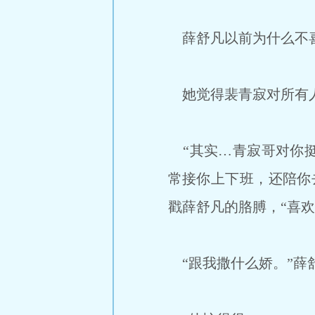
薛舒凡以前为什么不
她觉得裴青寂对所有人
“其实…青寂哥对你挺
常接你上下班，还陪你
戳薛舒凡的胳膊，“喜欢
“跟我撒什么娇。”薛舒