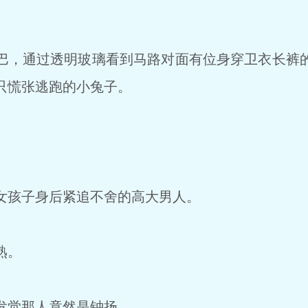
，通过透明玻璃看到马路对面有位身穿卫衣长裤
只慌张逃跑的小兔子。
孩子身后紧追不舍的高大男人。
熟。
发觉那人竟然是钟扬。