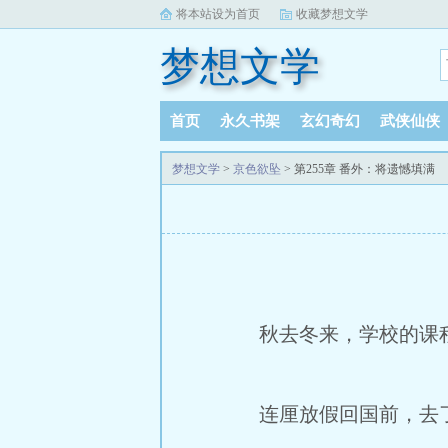
将本站设为首页
收藏梦想文学
梦想文学
首页
永久书架
玄幻奇幻
武侠仙侠
梦想文学
>
京色欲坠
> 第255章 番外：将遗憾填满
秋去冬来，学校的课
连厘放假回国前，去了