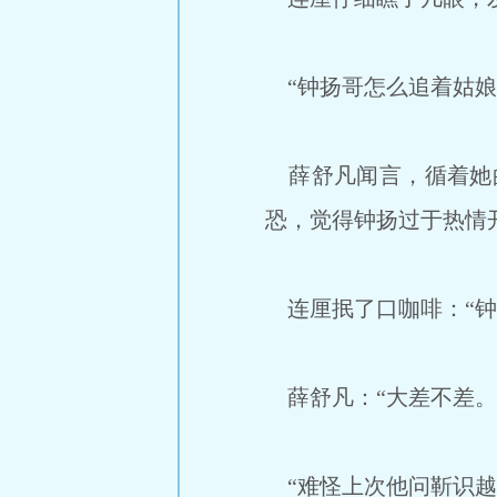
“钟扬哥怎么追着姑娘
薛舒凡闻言，循着她的
恐，觉得钟扬过于热情
连厘抿了口咖啡：“钟
薛舒凡：“大差不差。
“难怪上次他问靳识越