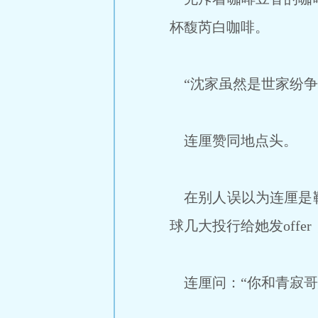
杯馥芮白咖啡。
“沈家虽然是世家纷争
连厘赞同地点头。
在别人误以为连厘是靳
球几大投行给她发off
连厘问：“你和青寂哥