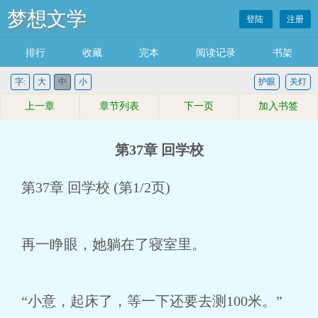
梦想文学
登陆
注册
排行
收藏
完本
阅读记录
书架
字:
大
中
小
护眼
关灯
上一章
章节列表
下一页
加入书签
第37章 回学校
第37章 回学校 (第1/2页)
再一睁眼，她躺在了寝室里。
“小意，起床了，等一下还要去测100米。”