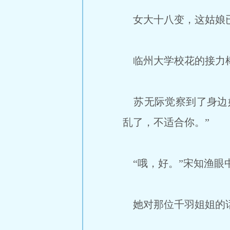
女大十八变，这姑娘已
临州大学校花的接力棒
苏无际觉察到了身边姑
乱了，不适合你。”
“哦，好。”宋知渔眼
她对那位千羽姐姐的话