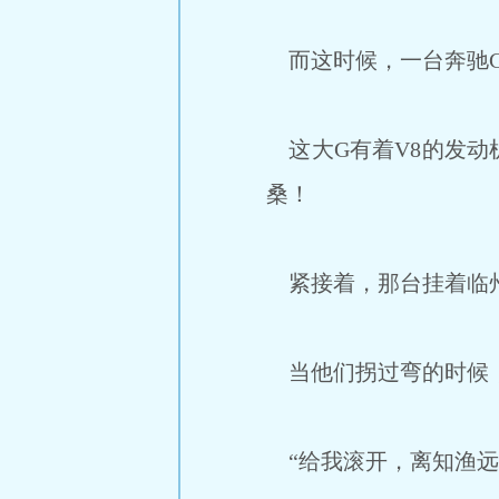
而这时候，一台奔驰G
这大G有着V8的发动
桑！
紧接着，那台挂着临州
当他们拐过弯的时候，
“给我滚开，离知渔远