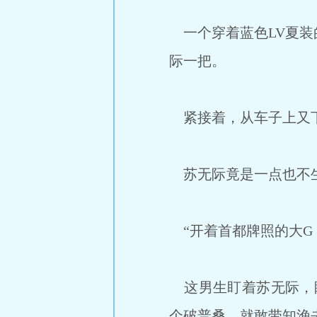
一个穿着蓝色LV夏装
际一把。
紧接着，从车子上又下
苏无际竟是一点也不生
“开着首都牌照的大G
这男生盯着苏无际，眼
个破普桑，就敢带知渔