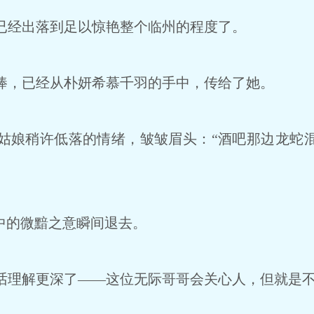
经出落到足以惊艳整个临州的程度了。
，已经从朴妍希慕千羽的手中，传给了她。
娘稍许低落的情绪，皱皱眉头：“酒吧那边龙蛇
中的微黯之意瞬间退去。
理解更深了——这位无际哥哥会关心人，但就是不