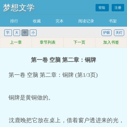
梦想文学
登陆
注册
排行
收藏
完本
阅读记录
书架
字:
大
中
小
护眼
关灯
上一章
章节列表
下一页
加入书签
第一卷 空脑 第二章：铜牌
第一卷 空脑 第二章：铜牌 (第1/3页)
铜牌是黄铜做的。
沈鹿晚把它放在桌上，借着窗户透进来的光，