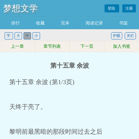
梦想文学
登陆
注册
排行
收藏
完本
阅读记录
书架
字:
大
中
小
护眼
关灯
上一章
章节列表
下一页
加入书签
第十五章 余波
第十五章 余波 (第1/3页)
天终于亮了。
黎明前最黑暗的那段时间过去之后